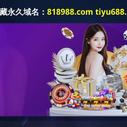
爱游戏网官网入口-爱游戏
关于我
资质荣
主营业
新闻动态
（中国）
们
誉
务
9-2017
2
<
1
>