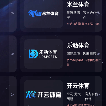
爱游戏网官网入口-爱游戏（中
国）
电话：
0531-85938870
手机：
18601908580
联系我们
邮箱：
799040476@qq.com
地址：山东省济南市槐荫区中建锦绣广场1号楼601室
|
SEO标签
【营业执照】