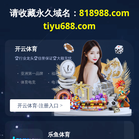
爱游戏网官网入口
爱
游
新闻动态
戏
网
爱游戏网官网入口
行业资讯
政策法规
官
网
入
口-
爱
2025-07-11
游
中华人民共和国测量标志保护条例（19
点击预览
戏
（中
96）
国）
2025-07-11
关
中华人民共和国测绘法（2017）
于
点击预览
我