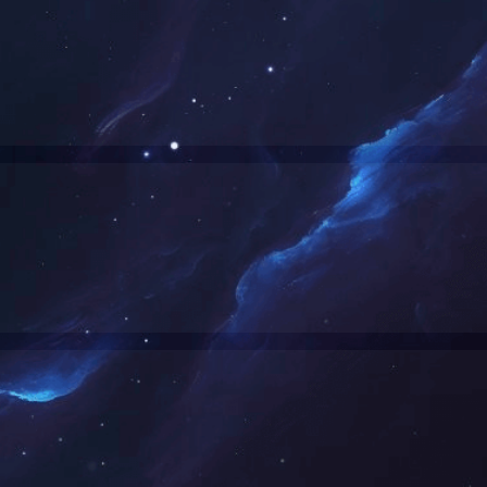
甲级测绘资质证书
营业执照
前往
页
1
<
>
资质荣
主营业务
项目
新闻动态
员工
人才
誉
案例
天地
招聘
资信及
工程监测
爱游戏网官
员工
荣誉
软著及
工程测量
网入口
行业资讯
心语
员工
专利
界线与不动
政策法规
风采
产测绘
地理信息
其他技术服