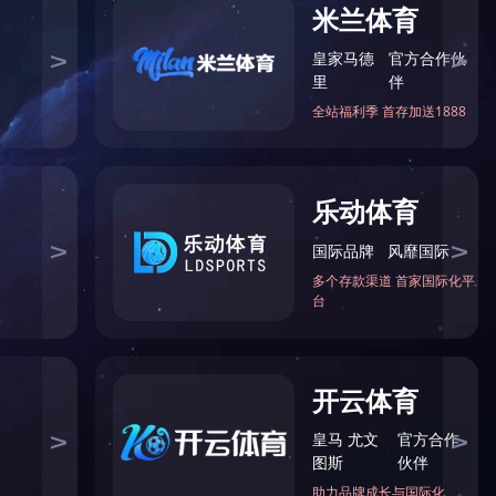
推荐新闻
新址新貌，再铸辉煌：爱游戏网官网入
口-爱游戏（中国）乔迁营业周开启
05-11
2025年测绘法宣传日暨国家版图意识宣
传周
08-26
我公司荣膺甲级测绘资质，开启高质量
发展新纪元。
05-14
我公司获评“山东省2024年度专精特新
中小企业”