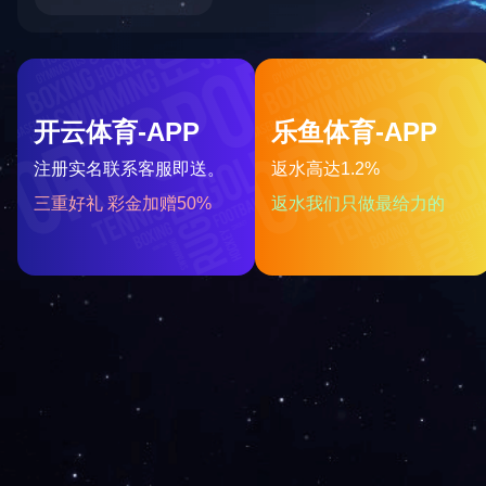
关于我们
友情链接
公司简介
爱游戏网官
网入口
发展历程
领导致辞
加盟合作
页面版权所有 ©